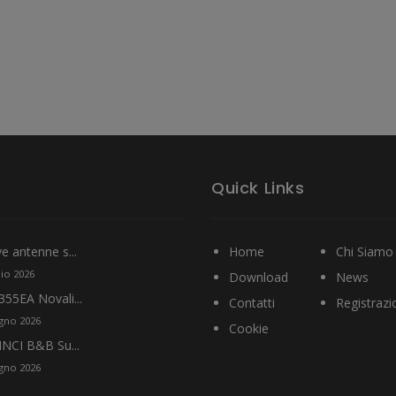
Quick Links
 antenne s...
Home
Chi Siamo
lio 2026
Download
News
55EA Novali...
Contatti
Registrazi
ugno 2026
Cookie
INCI B&B Su...
ugno 2026