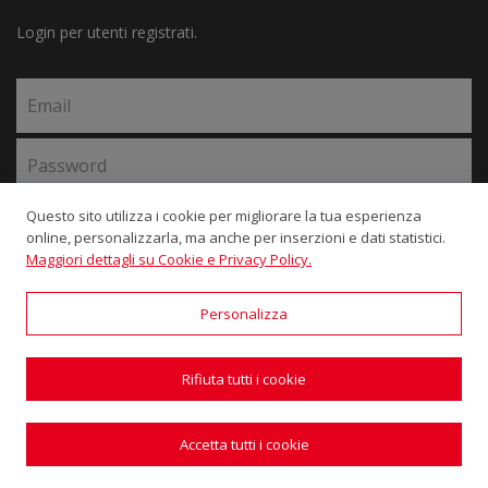
Login per utenti registrati.
Questo sito utilizza i cookie per migliorare la tua esperienza
Accedi
online, personalizzarla, ma anche per inserzioni e dati statistici.
Maggiori dettagli su Cookie e Privacy Policy.
Recupera la password
Personalizza
Rifiuta tutti i cookie
©2018-2026 SL Technology • P.Iva: 05587480483 •
Privacy
Policy
• Powered by
WebDesignProduction
Accetta tutti i cookie